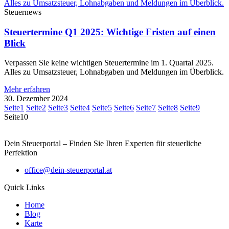
Steuernews
Steuertermine Q1 2025: Wichtige Fristen auf einen
Blick
Verpassen Sie keine wichtigen Steuertermine im 1. Quartal 2025.
Alles zu Umsatzsteuer, Lohnabgaben und Meldungen im Überblick.
Mehr erfahren
30. Dezember 2024
Seite
1
Seite
2
Seite
3
Seite
4
Seite
5
Seite
6
Seite
7
Seite
8
Seite
9
Seite
10
Dein Steuerportal – Finden Sie Ihren Experten für steuerliche
Perfektion
office@dein-steuerportal.at
Quick Links
Home
Blog
Karte