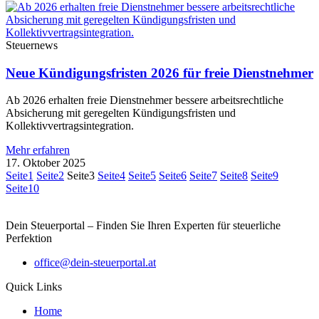
Steuernews
Neue Kündigungsfristen 2026 für freie Dienstnehmer
Ab 2026 erhalten freie Dienstnehmer bessere arbeitsrechtliche
Absicherung mit geregelten Kündigungsfristen und
Kollektivvertragsintegration.
Mehr erfahren
17. Oktober 2025
Seite
1
Seite
2
Seite
3
Seite
4
Seite
5
Seite
6
Seite
7
Seite
8
Seite
9
Seite
10
Dein Steuerportal – Finden Sie Ihren Experten für steuerliche
Perfektion
office@dein-steuerportal.at
Quick Links
Home