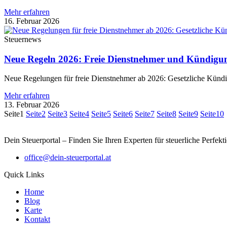
Mehr erfahren
16. Februar 2026
Steuernews
Neue Regeln 2026: Freie Dienstnehmer und Kündigun
Neue Regelungen für freie Dienstnehmer ab 2026: Gesetzliche Kündigun
Mehr erfahren
13. Februar 2026
Seite
1
Seite
2
Seite
3
Seite
4
Seite
5
Seite
6
Seite
7
Seite
8
Seite
9
Seite
10
Dein Steuerportal – Finden Sie Ihren Experten für steuerliche Perfekt
office@dein-steuerportal.at
Quick Links
Home
Blog
Karte
Kontakt