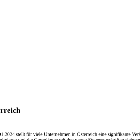
rreich
24 stellt für viele Unternehmen in Österreich eine signifikante Verä
nimieren und die Compliance mit den neuen Steuervorschriften sicherz