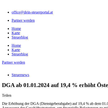
Zum
Inhalt
office@dein-steuerportal.at
springen
Partner werden
Home
Karte
Steuerblog
Home
Karte
Steuerblog
Partner werden
Steuernews
DGA ab 01.01.2024 auf 19,4 % erhöht Öste
Teilen
Die Erhöhung der DGA (Dienstgeberabgabe) auf 19,4 % ab dem 01.01.20
Anpassung der Geschäftsstrategien, um finanzielle Belastungen zu mi