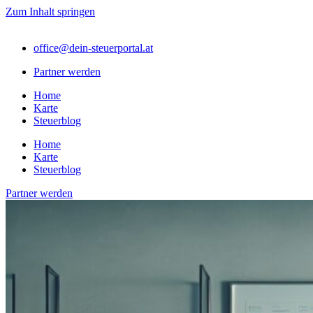
Zum Inhalt springen
office@dein-steuerportal.at
Partner werden
Home
Karte
Steuerblog
Home
Karte
Steuerblog
Partner werden