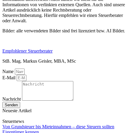
Informationen von verlinkten externen Quellen. Auch sind unsere
Artikel ausdrücklich keine Rechtsberatung oder
Steuerrechtsberatung. Hierfür empfehlen wir einen Steuerberater
oder Anwalt.
Bilder: alle verwendeten Bilder sind frei lizenziert bzw. AI Bilder.
Empfohlener Steuerberater
StB. Mag. Markus Geisler, MBA, MSc
Name
E-Mail
Nachricht
Senden
Neueste Artikel
Steuernews
Von Grundsteuer bis Mieteinnahmen – diese Steuern sollten
Eigentümer kennen