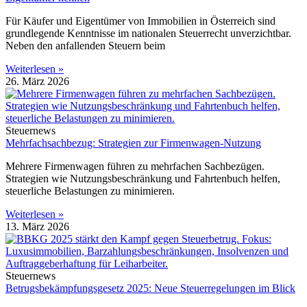
Für Käufer und Eigentümer von Immobilien in Österreich sind
grundlegende Kenntnisse im nationalen Steuerrecht unverzichtbar.
Neben den anfallenden Steuern beim
Weiterlesen »
26. März 2026
Steuernews
Mehrfachsachbezug: Strategien zur Firmenwagen-Nutzung
Mehrere Firmenwagen führen zu mehrfachen Sachbezügen.
Strategien wie Nutzungsbeschränkung und Fahrtenbuch helfen,
steuerliche Belastungen zu minimieren.
Weiterlesen »
13. März 2026
Steuernews
Betrugsbekämpfungsgesetz 2025: Neue Steuerregelungen im Blick