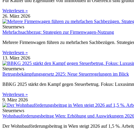
Für Käufer und Eigentümer von Immobilien in Österreich sind grundl
Weiterlesen »
26. März 2026
Steuernews
Mehrfachsachbezug: Strategien zur Firmenwagen-Nutzung
Mehrere Firmenwagen führen zu mehrfachen Sachbezügen. Strategien
Weiterlesen »
13. März 2026
Steuernews
Betrugsbekämpfungsgesetz 2025: Neue Steuerregelungen im Blick
BBKG 2025 stärkt den Kampf gegen Steuerbetrug. Fokus: Luxusimmob
Weiterlesen »
9. März 2026
Steuernews
Wohnbauförderungsbeitrag Wien: Erhöhung und Auswirkungen 202
Der Wohnbauförderungsbeitrag in Wien steigt 2026 auf 1,5 %. Arbei