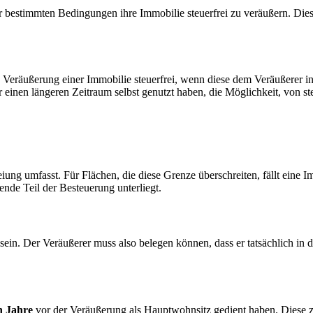
 bestimmten Bedingungen ihre Immobilie steuerfrei zu veräußern. Dies
 Veräußerung einer Immobilie steuerfrei, wenn diese dem Veräußerer in
 einen längeren Zeitraum selbst genutzt haben, die Möglichkeit, von ste
ung umfasst. Für Flächen, die diese Grenze überschreiten, fällt eine 
nde Teil der Besteuerung unterliegt.
in. Der Veräußerer muss also belegen können, dass er tatsächlich in d
n Jahre
vor der Veräußerung als Hauptwohnsitz gedient haben. Diese ze