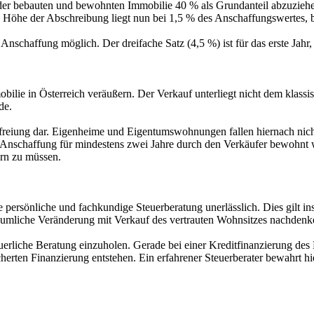
der bebauten und bewohnten Immobilie 40 % als Grundanteil abzuziehe
 Höhe der Abschreibung liegt nun bei 1,5 % des Anschaffungswertes, b
nschaffung möglich. Der dreifache Satz (4,5 %) ist für das erste Jahr,
bilie in Österreich veräußern. Der Verkauf unterliegt nicht dem klas
de.
eiung dar. Eigenheime und Eigentumswohnungen fallen hiernach nicht unt
r Anschaffung für mindestens zwei Jahre durch den Verkäufer bewohnt 
ern zu müssen.
ie persönliche und fachkundige Steuerberatung unerlässlich. Dies gilt 
äumliche Veränderung mit Verkauf des vertrauten Wohnsitzes nachdenk
euerliche Beratung einzuholen. Gerade bei einer Kreditfinanzierung des
icherten Finanzierung entstehen. Ein erfahrener Steuerberater bewahr