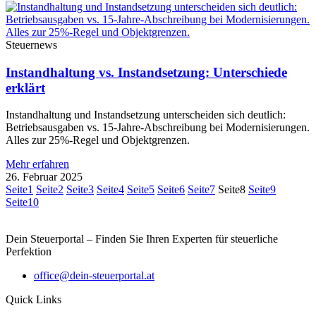
Steuernews
Instandhaltung vs. Instandsetzung: Unterschiede
erklärt
Instandhaltung und Instandsetzung unterscheiden sich deutlich:
Betriebsausgaben vs. 15-Jahre-Abschreibung bei Modernisierungen.
Alles zur 25%-Regel und Objektgrenzen.
Mehr erfahren
26. Februar 2025
Seite
1
Seite
2
Seite
3
Seite
4
Seite
5
Seite
6
Seite
7
Seite
8
Seite
9
Seite
10
Dein Steuerportal – Finden Sie Ihren Experten für steuerliche
Perfektion
office@dein-steuerportal.at
Quick Links